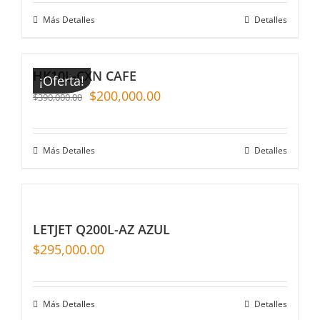
Más Detalles
Detalles
HK10L-CXN CAFE
¡Oferta!
$
200,000.00
$
390,000.00
Más Detalles
Detalles
LETJET Q200L-AZ AZUL
$
295,000.00
Más Detalles
Detalles