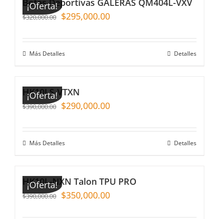
Botas Deportivas GALERAS QM404L-VXV
¡Oferta!
$
295,000.00
$
320,000.00
Más Detalles
Detalles
HK10LS-VTXN
¡Oferta!
$
290,000.00
$
390,000.00
Más Detalles
Detalles
HK10L-NXN Talon TPU PRO
¡Oferta!
$
350,000.00
$
390,000.00