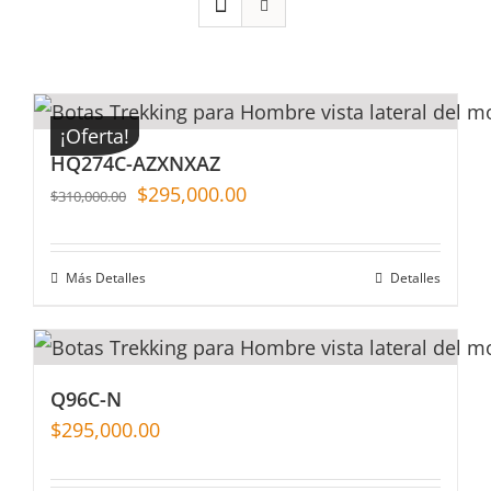
¡Oferta!
HQ274C-AZXNXAZ
$
295,000.00
$
310,000.00
Más Detalles
Detalles
Q96C-N
$
295,000.00