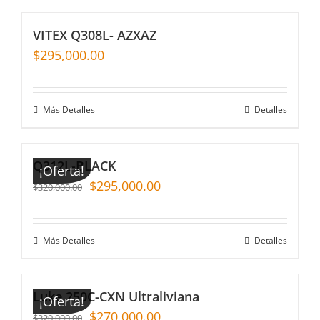
VITEX Q308L- AZXAZ
$
295,000.00
Más Detalles
Detalles
Q312L-BLACK
¡Oferta!
$
295,000.00
$
320,000.00
Más Detalles
Detalles
Luke 250C-CXN Ultraliviana
¡Oferta!
$
270,000.00
$
320,000.00