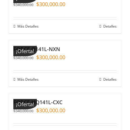
$
300,000.00
$
340,000.00
Más Detalles
Detalles
FORCE Q141L-NXN
¡Oferta!
$
300,000.00
$
340,000.00
Más Detalles
Detalles
FORCE HQ141L-CXC
¡Oferta!
$
300,000.00
$
340,000.00