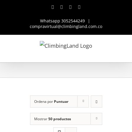
Saltar
Facebook
Instagram
YouTube
WhatsApp
al
Whatsapp 3052544249
|
contenido
compravirtual@climbingland.com.co
Ordena por
Puntuar
Mostrar
50 productos