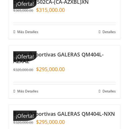
DERECK T502CA-(CA-AZXBL)XN
¡Oferta!
$
315,000.00
$
365,000.00
Más Detalles
Detalles
Botas Deportivas GALERAS QM404L-
¡Oferta!
AZXAZ
$
295,000.00
$
320,000.00
Más Detalles
Detalles
Botas Deportivas GALERAS QM404L-NXN
¡Oferta!
$
295,000.00
$
320,000.00