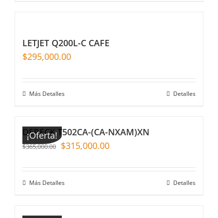
LETJET Q200L-C CAFE
$
295,000.00
Más Detalles
Detalles
DERECK T502CA-(CA-NXAM)XN
¡Oferta!
$
315,000.00
$
365,000.00
Más Detalles
Detalles