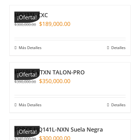
HQ431L-CXC
¡Oferta!
$
189,000.00
$
300,000.00
Más Detalles
Detalles
HK10LS-VTXN TALON-PRO
¡Oferta!
$
350,000.00
$
390,000.00
Más Detalles
Detalles
FORCE HQ141L-NXN Suela Negra
¡Oferta!
$
300,000.00
$
340,000.00