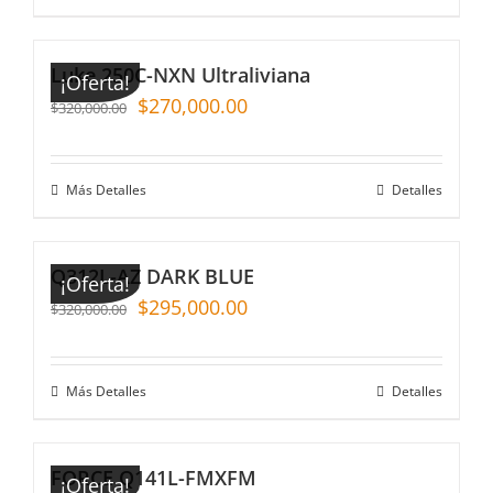
Luke 250C-NXN Ultraliviana
¡Oferta!
$
270,000.00
$
320,000.00
Más Detalles
Detalles
Q312L-AZ DARK BLUE
¡Oferta!
$
295,000.00
$
320,000.00
Más Detalles
Detalles
FORCE Q141L-FMXFM
¡Oferta!