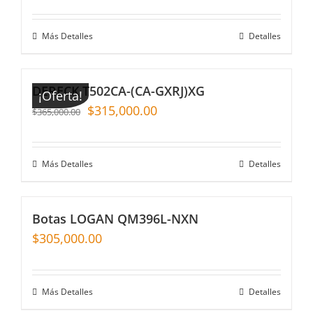
Más Detalles
Detalles
DERECK T502CA-(CA-GXRJ)XG
¡Oferta!
$
315,000.00
$
365,000.00
Más Detalles
Detalles
Botas LOGAN QM396L-NXN
$
305,000.00
Más Detalles
Detalles