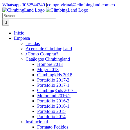
Saltar
Facebook
Instagram
YouTube
WhatsApp
Whatsapp 3052544249
|
compravirtual@climbingland.com.co
al
contenido
Buscar:
Inicio
Empresa
Tiendas
Acerca de ClimbingLand
¿Cómo Comprar?
Catálogos Climbingland
Hombre 2018
Mujer 2018
Climbingkids 2018
Portafolio 2017-2
Portafolio 2017-1
ClimbingKids 2017-1
Motorland 2016-2
Portafolio 2016-2
Portafolio 2016-1
Portafolio 2015
Portafolio 2014
Institucional
Formato Pedidos