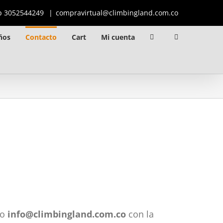
p 3052544249
|
compravirtual@climbingland.com.co
ños
Contacto
Cart
Mi cuenta
eo
info@climbingland.com.co
con la