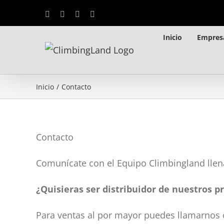
Saltar
Facebook
Instagram
YouTube
WhatsApp
al
Inicio
Empres
contenido
Inicio
/
Contacto
Contacto
Comunícate con el Equipo Climbingland llen
¿Quisieras ser distribuidor de nuestros 
Para ventas al por mayor puedes llamarnos