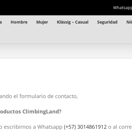
Whatsap
a
Hombre
Mujer
Klässig – Casual
Seguridad
Ni
ando el formulario de contacto,
productos ClimbingLand?
 o escribirnos a Whatsapp
(+57) 3014861912
o al corr