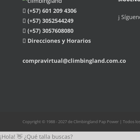
(+57) 601 209 4306
Síguen
(+57) 3052544249
(+57) 3057608080
Direcciones y Horarios
compravirtual@climbingland.com.co
Copyright © 1988 - 2027 de Climbingland Pap Power | Todos l
¡Hola! 👋 ¿Qué talla buscas?