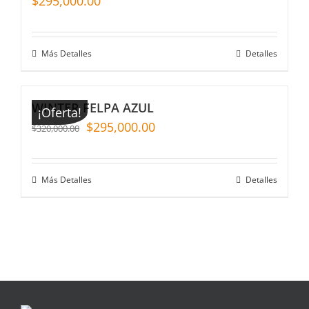
$
295,000.00
Más Detalles
Detalles
WINTER FELPA AZUL
¡Oferta!
$
295,000.00
$
320,000.00
Más Detalles
Detalles