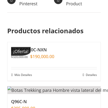
Pinterest
Product
Productos relacionados
RIO ECO10C-NXN
¡Oferta!
$
190,000.00
$
320,000.00
Más Detalles
Detalles
Q96C-N