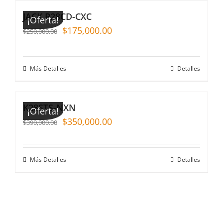
JACK P28CD-CXC
¡Oferta!
$
175,000.00
$
250,000.00
Más Detalles
Detalles
K28STS-NXN
¡Oferta!
$
350,000.00
$
390,000.00
Más Detalles
Detalles