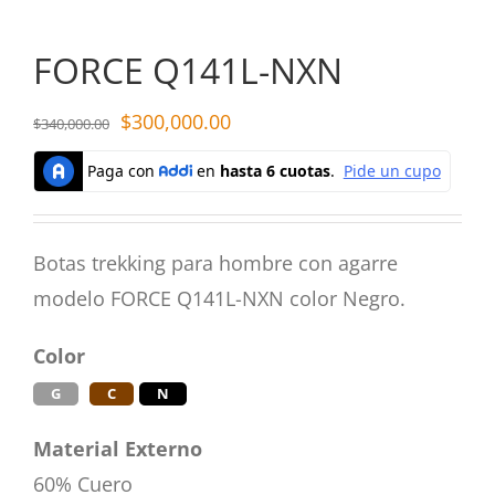
FORCE Q141L-NXN
$
300,000.00
$
340,000.00
Botas trekking para hombre con agarre
modelo FORCE Q141L-NXN color Negro.
Color
G
C
N
Material Externo
60% Cuero