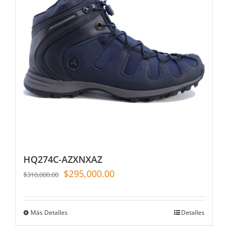
HQ274C-AZXNXAZ
$
295,000.00
$
310,000.00
Más Detalles
Detalles