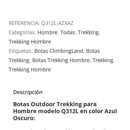
AZ
DARK
REFERENCIA:
Q312L-AZXAZ
BLUE
Categorías:
Hombre
,
Todas
,
Trekking
,
cantidad
Trekking-Hombre
Etiquetas:
Botas ClimbingLand
,
Botas
Trekking
,
Botas Trekking Hombre
,
Trekking
,
Trekking Hombre
Descripción
Botas Outdoor Trekking para
Hombre modelo Q312L en color Azul
Oscuro: