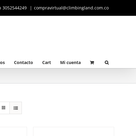
p 3052544249
|
compravirtual@climbingland.com.co
os
Contacto
Cart
Mi cuenta