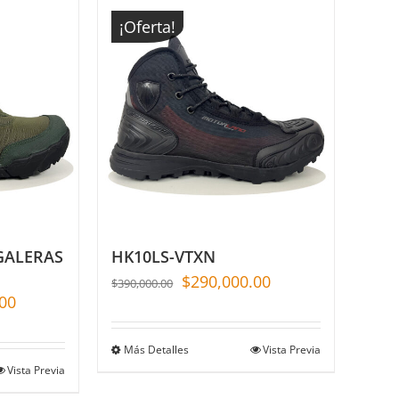
¡Oferta!
 GALERAS
HK10LS-VTXN
$
290,000.00
$
390,000.00
00
Más Detalles
Vista Previa
Vista Previa