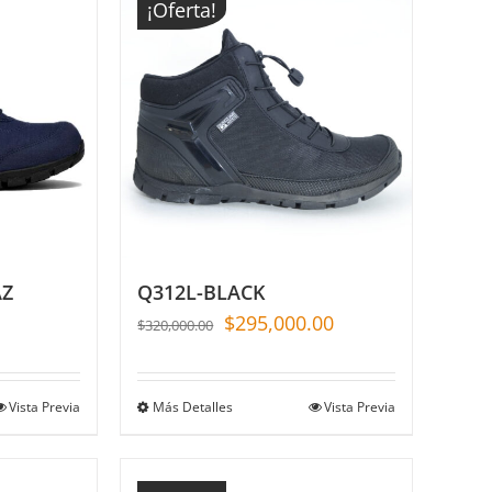
¡Oferta!
AZ
Q312L-BLACK
$
295,000.00
$
320,000.00
Vista Previa
Más Detalles
Vista Previa