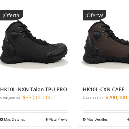
¡Oferta!
¡Oferta!
HK10L-NXN Talon TPU PRO
HK10L-CXN CAFE
$
350,000.00
$
200,000.
$
390,000.00
$
390,000.00
Más Detalles
Vista Previa
Más Detalles