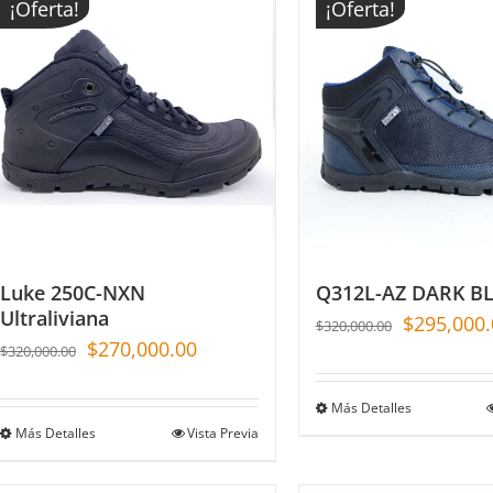
¡Oferta!
¡Oferta!
Luke 250C-NXN
Q312L-AZ DARK B
Ultraliviana
$
295,000.
$
320,000.00
$
270,000.00
$
320,000.00
Más Detalles
Más Detalles
Vista Previa