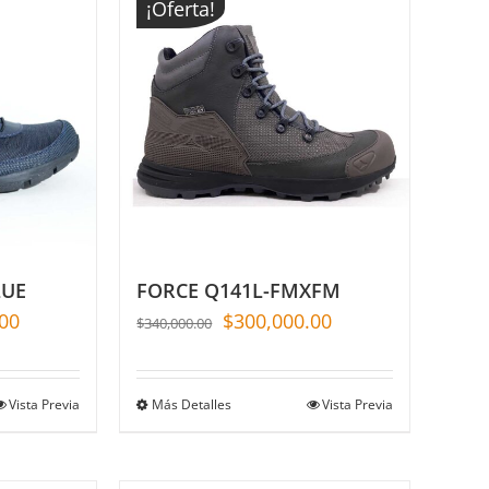
¡Oferta!
LUE
FORCE Q141L-FMXFM
00
$
300,000.00
$
340,000.00
Vista Previa
Más Detalles
Vista Previa