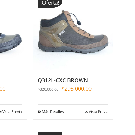
¡Oferta!
Q312L-CXC BROWN
00
$
295,000.00
$
320,000.00
Vista Previa
Más Detalles
Vista Previa