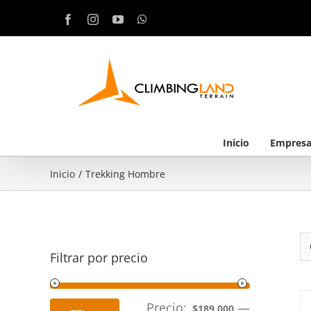
Saltar
Facebook
Instagram
YouTube
WhatsApp
al
contenido
Inicio
Empres
Inicio
/
Trekking Hombre
Filtrar por precio
Precio:
—
$189,000