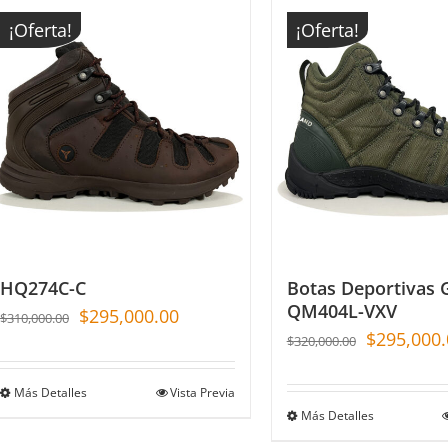
¡Oferta!
¡Oferta!
HQ274C-C
Botas Deportivas
QM404L-VXV
$
295,000.00
$
310,000.00
$
295,000.
$
320,000.00
Más Detalles
Vista Previa
Más Detalles