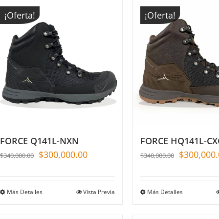
¡Oferta!
¡Oferta!
FORCE Q141L-NXN
FORCE HQ141L-CX
$
300,000.00
$
300,000.
$
340,000.00
$
340,000.00
Más Detalles
Vista Previa
Más Detalles