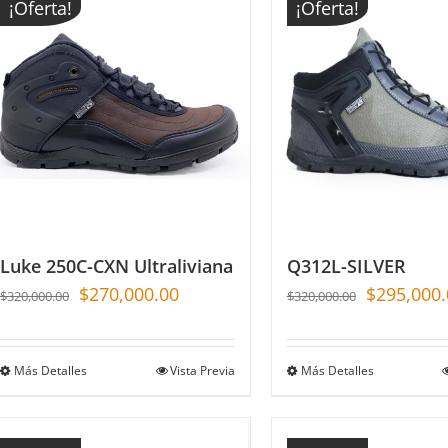
¡Oferta!
¡Oferta!
Luke 250C-CXN Ultraliviana
Q312L-SILVER
$
270,000.00
$
295,000.
$
320,000.00
$
320,000.00
Más Detalles
Vista Previa
Más Detalles