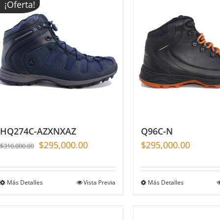
¡Oferta!
HQ274C-AZXNXAZ
Q96C-N
$
295,000.00
$
295,000.00
$
310,000.00
Más Detalles
Vista Previa
Más Detalles