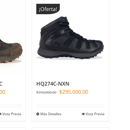
¡Oferta!
C
HQ274C-NXN
00
$
295,000.00
$
310,000.00
Vista Previa
Más Detalles
Vista Previa