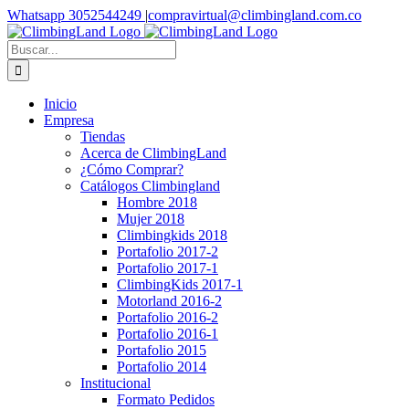
Saltar
Facebook
Instagram
YouTube
WhatsApp
Whatsapp 3052544249
|
compravirtual@climbingland.com.co
al
contenido
Buscar:
Inicio
Empresa
Tiendas
Acerca de ClimbingLand
¿Cómo Comprar?
Catálogos Climbingland
Hombre 2018
Mujer 2018
Climbingkids 2018
Portafolio 2017-2
Portafolio 2017-1
ClimbingKids 2017-1
Motorland 2016-2
Portafolio 2016-2
Portafolio 2016-1
Portafolio 2015
Portafolio 2014
Institucional
Formato Pedidos