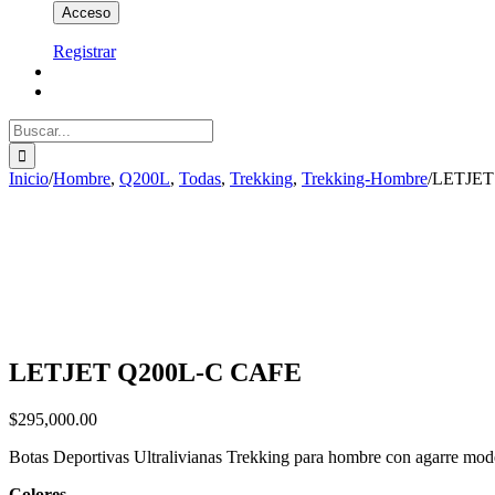
Registrar
Buscar:
Inicio
/
Hombre
,
Q200L
,
Todas
,
Trekking
,
Trekking-Hombre
/
LETJET
LETJET Q200L-C CAFE
$
295,000.00
Botas Deportivas Ultralivianas Trekking para hombre con agarre m
Colores