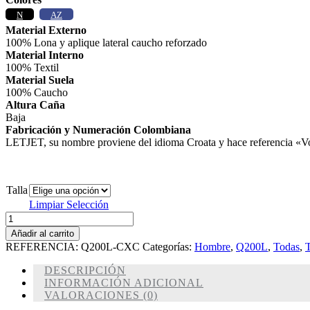
N
AZ
Material Externo
100% Lona y aplique lateral caucho reforzado
Material Interno
100% Textil
Material Suela
100% Caucho
Altura Caña
Baja
Fabricación y Numeración Colombiana
LETJET, su nombre proviene del idioma Croata y hace referencia «Vol
Talla
Limpiar Selección
LETJET
Q200L-
Añadir al carrito
C
REFERENCIA:
Q200L-CXC
Categorías:
Hombre
,
Q200L
,
Todas
,
CAFE
cantidad
DESCRIPCIÓN
INFORMACIÓN ADICIONAL
VALORACIONES (0)