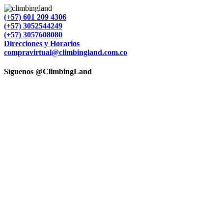
quick
view
(+57) 601 209 4306
(+57) 3052544249
(+57) 3057608080
Direcciones y Horarios
compravirtual@climbingland.com.co
Síguenos @ClimbingLand