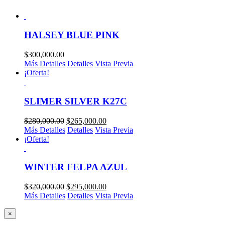
HALSEY BLUE PINK
$
300,000.00
Más Detalles
Detalles
Vista Previa
¡Oferta!
SLIMER SILVER K27C
$
280,000.00
$
265,000.00
Más Detalles
Detalles
Vista Previa
¡Oferta!
WINTER FELPA AZUL
$
320,000.00
$
295,000.00
Más Detalles
Detalles
Vista Previa
Close
×
product