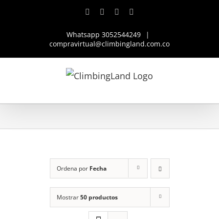
Saltar
Facebook
Instagram
YouTube
WhatsApp
al
Whatsapp 3052544249
|
contenido
compravirtual@climbingland.com.co
Ordena por
Fecha
Mostrar
50 productos