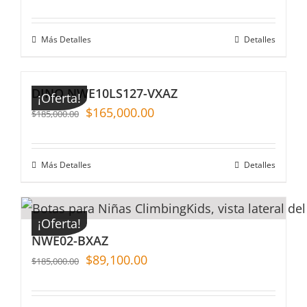
Más Detalles
Detalles
DINO NWE10LS127-VXAZ
¡Oferta!
$
165,000.00
$
185,000.00
Más Detalles
Detalles
¡Oferta!
NWE02-BXAZ
$
89,100.00
$
185,000.00