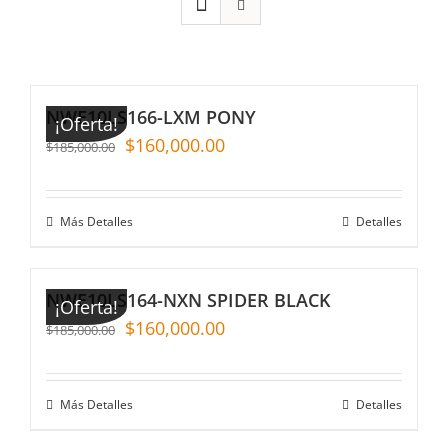
NWE10LS166-LXM PONY
¡Oferta!
$
160,000.00
$
185,000.00
Más Detalles
Detalles
NWE10LS164-NXN SPIDER BLACK
¡Oferta!
$
160,000.00
$
185,000.00
Más Detalles
Detalles