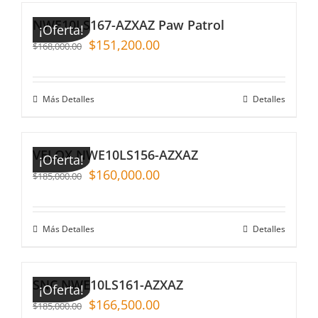
NWE10LS167-AZXAZ Paw Patrol
¡Oferta!
$
151,200.00
$
168,000.00
Más Detalles
Detalles
VELOX NWE10LS156-AZXAZ
¡Oferta!
$
160,000.00
$
185,000.00
Más Detalles
Detalles
SNC NWE10LS161-AZXAZ
¡Oferta!
$
166,500.00
$
185,000.00