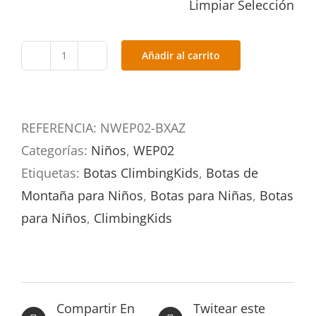
Limpiar Selección
Añadir al carrito
NWE02-
BXAZ
cantidad
REFERENCIA:
NWEP02-BXAZ
Categorías:
Niños
,
WEP02
Etiquetas:
Botas ClimbingKids
,
Botas de
Montaña para Niños
,
Botas para Niñas
,
Botas
para Niños
,
ClimbingKids
Compartir En
Twitear este