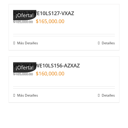
DINO NWE10LS127-VXAZ
¡Oferta!
$
165,000.00
$
185,000.00
Más Detalles
Detalles
VELOX NWE10LS156-AZXAZ
¡Oferta!
$
160,000.00
$
185,000.00
Más Detalles
Detalles