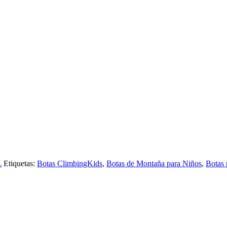
L
Etiquetas:
Botas ClimbingKids
,
Botas de Montaña para Niños
,
Botas 