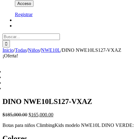
Registrar
Buscar:
Inicio
/
Todas
/
Niños
/
NWE10L
/
DINO NWE10LS127-VXAZ
¡Oferta!
DINO NWE10LS127-VXAZ
$
185,000.00
$
165,000.00
Botas para niños ClimbingKids modelo NWE10L DINO VERDE:
Colores