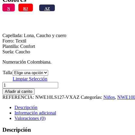
N
RJ
AZ
Capellada: Lona, Caucho y cuero
Forro: Textil
Plantilla: Confort
Suela: Caucho
Numeración Colombiana.
Talla
Limpiar Selección
DINO
NWE10LS127-
Añadir al carrito
VXAZ
REFERENCIA:
NWE10LS127-VXAZ
Categorías:
Niños
,
NWE10
cantidad
Descripción
Información adicional
Valoraciones (0)
Descripción