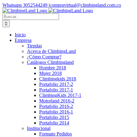
Saltar
Facebook
Instagram
YouTube
WhatsApp
Whatsapp 3052544249
|
compravirtual@climbingland.com.co
al
contenido
Buscar:
Inicio
Empresa
Tiendas
Acerca de ClimbingLand
¿Cómo Comprar?
Catálogos Climbingland
Hombre 2018
Mujer 2018
Climbingkids 2018
Portafolio 2017-2
Portafolio 2017-1
ClimbingKids 2017-1
Motorland 2016-2
Portafolio 2016-2
Portafolio 2016-1
Portafolio 2015
Portafolio 2014
Institucional
Formato Pedidos