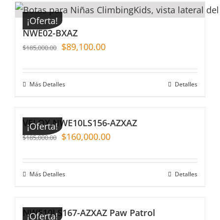
¡Oferta!
NWE02-BXAZ
$
89,100.00
$
185,000.00
Más Detalles
Detalles
VELOX NWE10LS156-AZXAZ
¡Oferta!
$
160,000.00
$
185,000.00
Más Detalles
Detalles
NWE10LS167-AZXAZ Paw Patrol
¡Oferta!