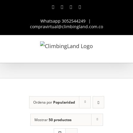
Saltar
Facebook
Instagram
YouTube
WhatsApp
al
Whatsapp 3052544249
|
contenido
compravirtual@climbingland.com.co
Ordena por
Popularidad
Mostrar
50 productos