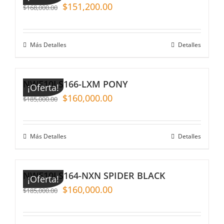
$
151,200.00
$
168,000.00
Más Detalles
Detalles
NWE10LS166-LXM PONY
¡Oferta!
$
160,000.00
$
185,000.00
Más Detalles
Detalles
NWE10LS164-NXN SPIDER BLACK
¡Oferta!
$
160,000.00
$
185,000.00