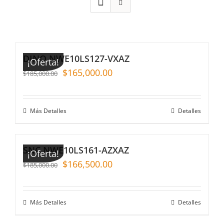
DINO NWE10LS127-VXAZ
¡Oferta!
$
165,000.00
$
185,000.00
Más Detalles
Detalles
SNC NWE10LS161-AZXAZ
¡Oferta!
$
166,500.00
$
185,000.00
Más Detalles
Detalles