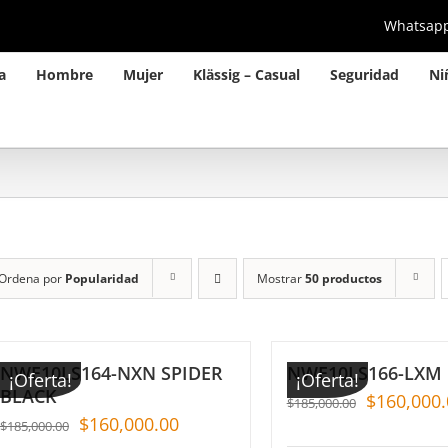
Whatsap
a
Hombre
Mujer
Klässig – Casual
Seguridad
Ni
Ordena por
Popularidad
Mostrar
50 productos
NWE10LS164-NXN SPIDER
NWE10LS166-LXM
¡Oferta!
¡Oferta!
BLACK
$
160,000.
$
185,000.00
$
160,000.00
$
185,000.00