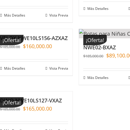
Más Detalles
Más Detalles
Vista Previa
VELOX NWE10LS156-AZXAZ
¡Oferta!
¡Oferta!
$
160,000.00
NWE02-BXAZ
$
185,000.00
$
89,100.0
$
185,000.00
Más Detalles
Vista Previa
Más Detalles
DINO NWE10LS127-VXAZ
¡Oferta!
$
165,000.00
$
185,000.00