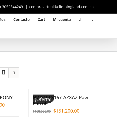
p 3052544249
|
compravirtual@climbingland.com.co
ños
Contacto
Cart
Mi cuenta
 PONY
NWE10LS167-AZXAZ Paw
¡Oferta!
Patrol
00
$
151,200.00
$
168,000.00