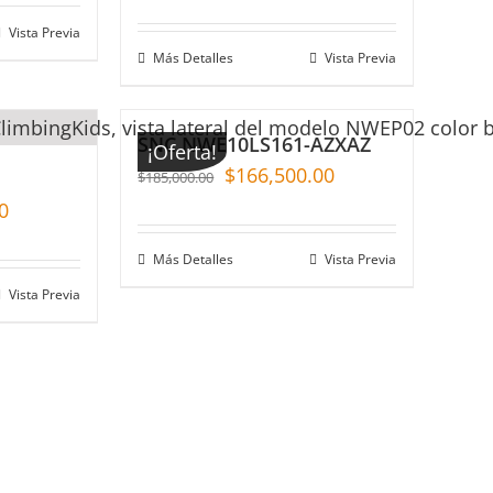
Vista Previa
Más Detalles
Vista Previa
SNC NWE10LS161-AZXAZ
¡Oferta!
$
166,500.00
$
185,000.00
0
Más Detalles
Vista Previa
Vista Previa