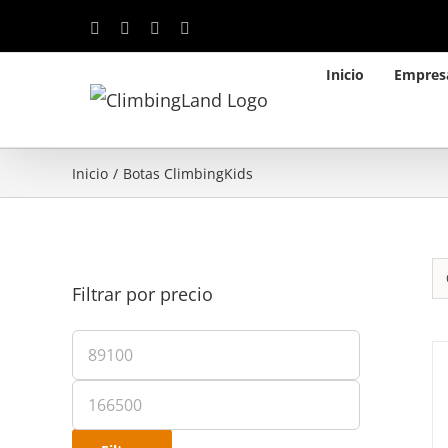
Saltar
Facebook
Instagram
YouTube
WhatsApp
al
Inicio
Empres
contenido
Inicio
/
Botas ClimbingKids
Filtrar por precio