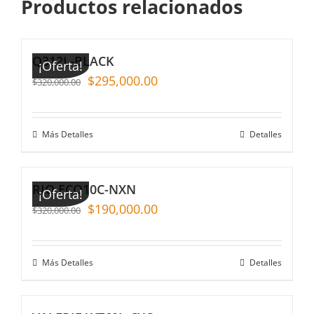
Productos relacionados
Q312L-BLACK
¡Oferta!
$
295,000.00
$
320,000.00
Más Detalles
Detalles
RIO ECO10C-NXN
¡Oferta!
$
190,000.00
$
320,000.00
Más Detalles
Detalles