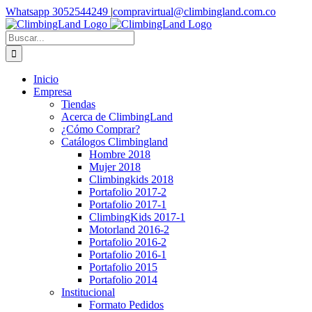
Saltar
Facebook
Instagram
YouTube
WhatsApp
Whatsapp 3052544249
|
compravirtual@climbingland.com.co
al
contenido
Buscar:
Inicio
Empresa
Tiendas
Acerca de ClimbingLand
¿Cómo Comprar?
Catálogos Climbingland
Hombre 2018
Mujer 2018
Climbingkids 2018
Portafolio 2017-2
Portafolio 2017-1
ClimbingKids 2017-1
Motorland 2016-2
Portafolio 2016-2
Portafolio 2016-1
Portafolio 2015
Portafolio 2014
Institucional
Formato Pedidos