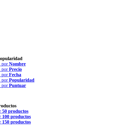
opularidad
 por
Nombre
 por
Precio
 por
Fecha
 por
Popularidad
 por
Puntuar
roductos
r
50 productos
r
100 productos
r
150 productos