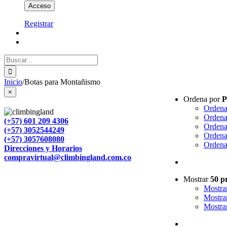
Registrar
Buscar:
Inicio
/
Botas para Montañismo
Close
×
Ordena por
P
product
quick
Ordena
view
Ordena
(+57) 601 209 4306
Ordena
(+57) 3052544249
Ordena
(+57) 3057608080
Ordena
Direcciones y Horarios
compravirtual@climbingland.com.co
Mostrar
50 p
Mostra
Mostra
Mostra