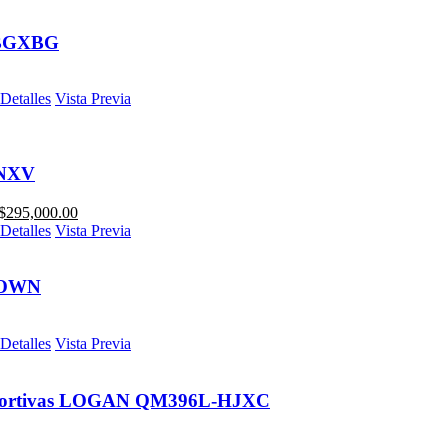
BGXBG
Detalles
Vista Previa
NXV
$
295,000.00
Detalles
Vista Previa
ROWN
Detalles
Vista Previa
portivas LOGAN QM396L-HJXC