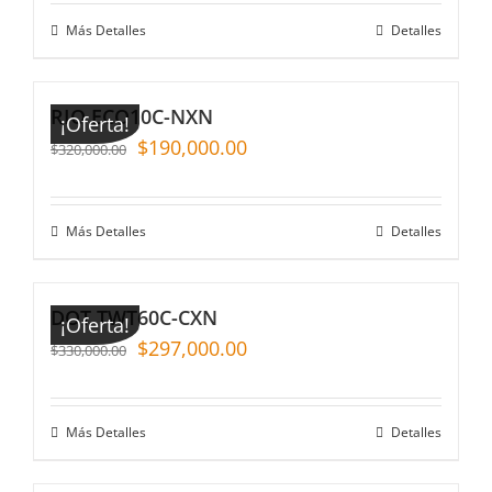
Más Detalles
Detalles
RIO ECO10C-NXN
¡Oferta!
$
190,000.00
$
320,000.00
Más Detalles
Detalles
DOT TWT60C-CXN
¡Oferta!
$
297,000.00
$
330,000.00
Más Detalles
Detalles