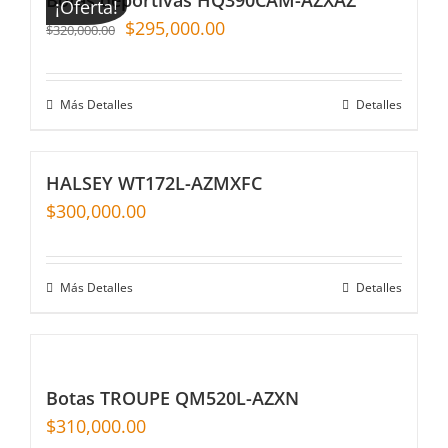
¡Oferta!
$
295,000.00
$
320,000.00
Más Detalles
Detalles
HALSEY WT172L-AZMXFC
$
300,000.00
Más Detalles
Detalles
Botas TROUPE QM520L-AZXN
$
310,000.00