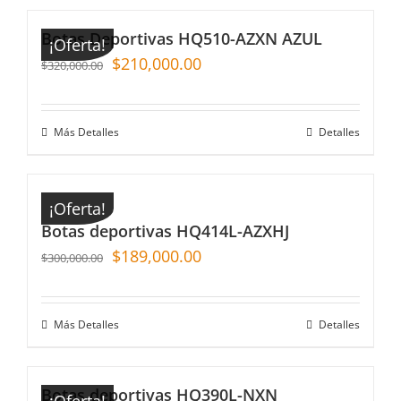
Botas Deportivas HQ510-AZXN AZUL
¡Oferta!
$
210,000.00
$
320,000.00
Más Detalles
Detalles
¡Oferta!
Botas deportivas HQ414L-AZXHJ
$
189,000.00
$
300,000.00
Más Detalles
Detalles
Botas deportivas HQ390L-NXN
¡Oferta!