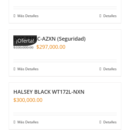
Más Detalles
Detalles
DOT T318C-AZXN (Seguridad)
¡Oferta!
$
297,000.00
$
330,000.00
Más Detalles
Detalles
HALSEY BLACK WT172L-NXN
$
300,000.00
Más Detalles
Detalles