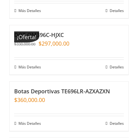
Más Detalles
Detalles
DOT QM396C-HJXC
¡Oferta!
$
297,000.00
$
330,000.00
Más Detalles
Detalles
Botas Deportivas TE696LR-AZXAZXN
$
360,000.00
Más Detalles
Detalles