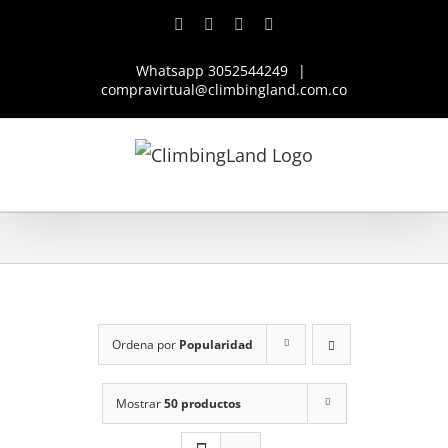
Saltar
Facebook
Instagram
YouTube
WhatsApp
al
Whatsapp 3052544249
|
contenido
compravirtual@climbingland.com.co
Ordena por
Popularidad
Mostrar
50 productos