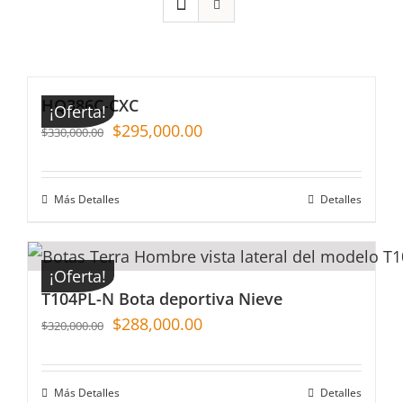
HQ386C-CXC
¡Oferta!
$
295,000.00
$
330,000.00
Más Detalles
Detalles
¡Oferta!
T104PL-N Bota deportiva Nieve
$
288,000.00
$
320,000.00
Más Detalles
Detalles