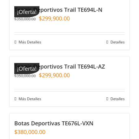
Tennis Deportivos Trail TE694L-N
¡Oferta!
$
299,900.00
$
350,000.00
Más Detalles
Detalles
Tennis Deportivos Trail TE694L-AZ
¡Oferta!
$
299,900.00
$
350,000.00
Más Detalles
Detalles
Botas Deportivas TE676L-VXN
$
380,000.00