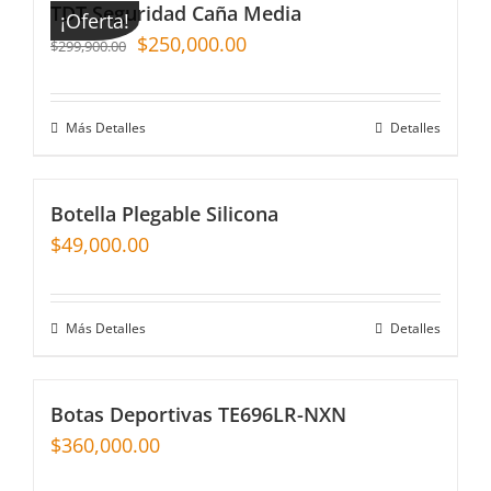
TDT Seguridad Caña Media
¡Oferta!
$
250,000.00
$
299,900.00
Más Detalles
Detalles
Botella Plegable Silicona
$
49,000.00
Más Detalles
Detalles
Botas Deportivas TE696LR-NXN
$
360,000.00