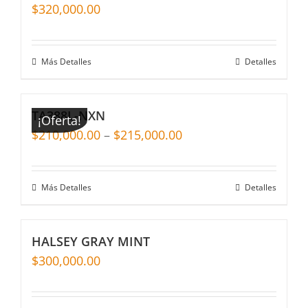
$
320,000.00
Más Detalles
Detalles
TA388L-NXN
¡Oferta!
$
210,000.00
–
$
215,000.00
Más Detalles
Detalles
HALSEY GRAY MINT
$
300,000.00