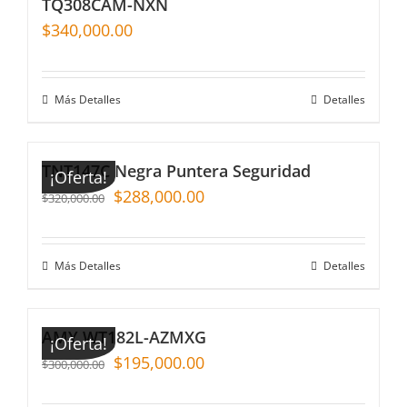
TQ308CAM-NXN
$
340,000.00
Más Detalles
Detalles
TNT147C Negra Puntera Seguridad
¡Oferta!
$
288,000.00
$
320,000.00
Más Detalles
Detalles
AMY WT182L-AZMXG
¡Oferta!
$
195,000.00
$
300,000.00