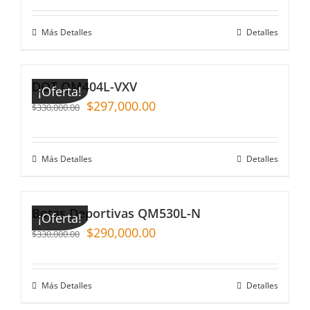
Más Detalles
Detalles
DOT QM404L-VXV
¡Oferta!
$
297,000.00
$
330,000.00
Más Detalles
Detalles
Botas Deportivas QM530L-N
¡Oferta!
$
290,000.00
$
330,000.00
Más Detalles
Detalles