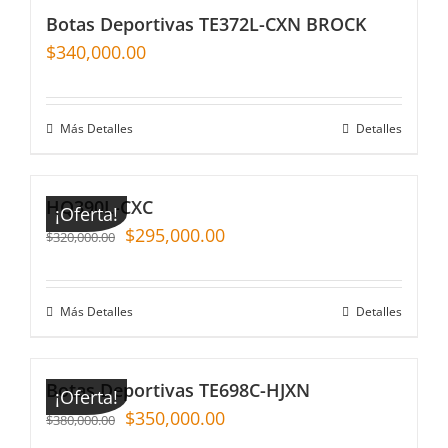
Botas Deportivas TE372L-CXN BROCK
$
340,000.00
Más Detalles
Detalles
HQ390L-CXC
¡Oferta!
$
295,000.00
$
320,000.00
Más Detalles
Detalles
Botas Deportivas TE698C-HJXN
¡Oferta!
$
350,000.00
$
380,000.00