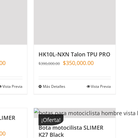
HK10L-NXN Talon TPU PRO
00
$
350,000.00
$
390,000.00
Vista Previa
Más Detalles
Vista Previa
SLIMER
¡Oferta!
Bota motocilista SLIMER
00
K27 Black