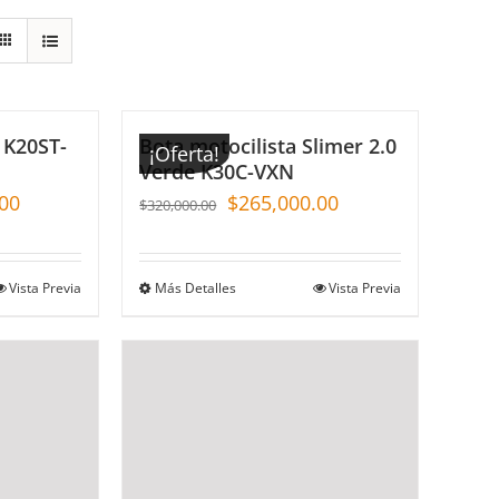
 K20ST-
Bota motocilista Slimer 2.0
¡Oferta!
Verde K30C-VXN
00
$
265,000.00
$
320,000.00
Vista Previa
Más Detalles
Vista Previa