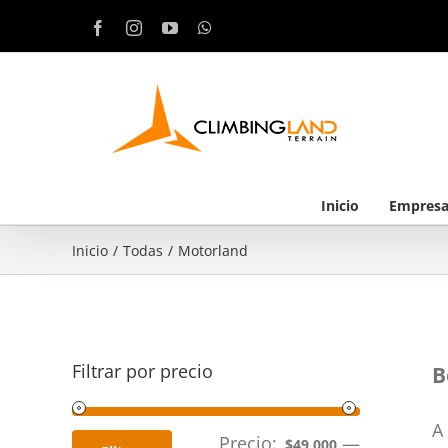
Saltar
Facebook
Instagram
YouTube
WhatsApp
al
contenido
Inicio
Empres
Inicio
/
Todas
/
Motorland
Filtrar por precio
B
A
Precio:
—
$49,000