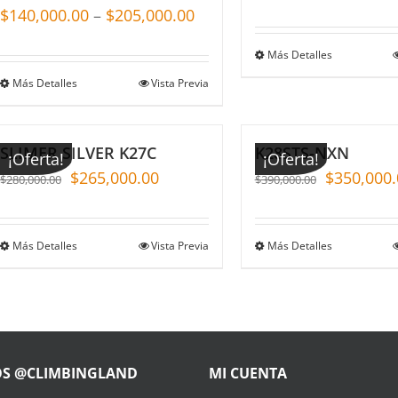
$
140,000.00
–
$
205,000.00
Más Detalles
Más Detalles
Vista Previa
SLIMER SILVER K27C
K28STS-NXN
¡Oferta!
¡Oferta!
$
265,000.00
$
350,000.
$
280,000.00
$
390,000.00
Más Detalles
Vista Previa
Más Detalles
OS @CLIMBINGLAND
MI CUENTA