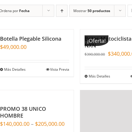
Ordena por
Fecha
Mostrar
50 productos
Botella Plegable Silicona
Botas Motociclista
¡Oferta!
NXN
$
49,000.00
$
340,000.
$
390,000.00
Más Detalles
Vista Previa
Más Detalles
PROMO 38 UNICO
HOMBRE
$
140,000.00
–
$
205,000.00