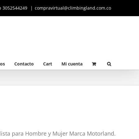
p 3052544249
|
compravirtual@climbingland.com.co
os
Contacto
Cart
Mi cuenta
lista para Hombre y Mujer Marca Motorland.