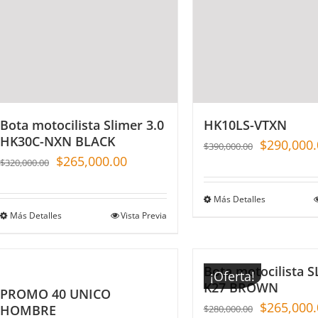
Bota motocilista Slimer 3.0
HK10LS-VTXN
HK30C-NXN BLACK
$
290,000.
$
390,000.00
$
265,000.00
$
320,000.00
Más Detalles
Más Detalles
Vista Previa
Bota motocilista 
¡Oferta!
K27 BROWN
PROMO 40 UNICO
$
265,000.
HOMBRE
$
280,000.00