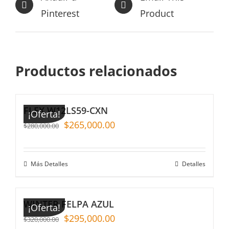
Pinterest
Product
Productos relacionados
FLEX W12LS59-CXN
¡Oferta!
$
265,000.00
$
280,000.00
Más Detalles
Detalles
WINTER FELPA AZUL
¡Oferta!
$
295,000.00
$
320,000.00