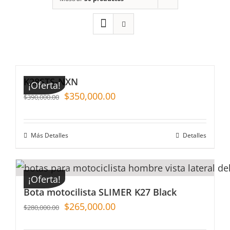
K28STS-NXN
¡Oferta!
$
350,000.00
$
390,000.00
Más Detalles
Detalles
¡Oferta!
Bota motocilista SLIMER K27 Black
$
265,000.00
$
280,000.00