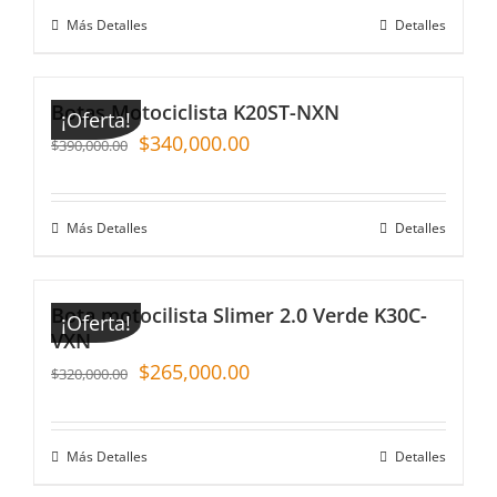
Más Detalles
Detalles
Botas Motociclista K20ST-NXN
¡Oferta!
$
340,000.00
$
390,000.00
Más Detalles
Detalles
Bota motocilista Slimer 2.0 Verde K30C-
¡Oferta!
VXN
$
265,000.00
$
320,000.00
Más Detalles
Detalles