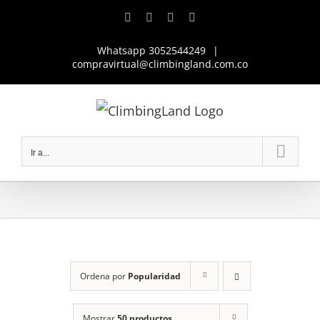
Saltar
Facebook
Instagram
YouTube
WhatsApp
al
Whatsapp 3052544249
|
contenido
compravirtual@climbingland.com.co
Ir a...
Ordena por
Popularidad
Mostrar
50 productos