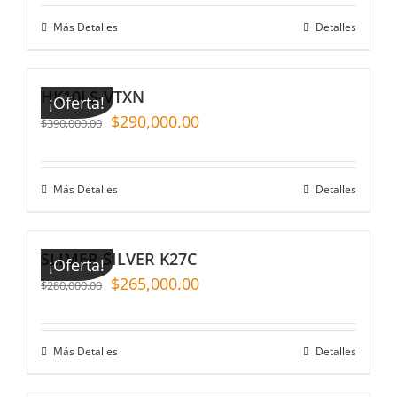
Más Detalles
Detalles
HK10LS-VTXN
¡Oferta!
$
290,000.00
$
390,000.00
Más Detalles
Detalles
SLIMER SILVER K27C
¡Oferta!
$
265,000.00
$
280,000.00
Más Detalles
Detalles