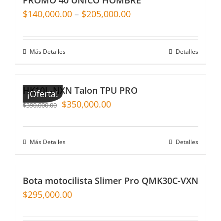
$
140,000.00
–
$
205,000.00
Más Detalles
Detalles
HK10L-NXN Talon TPU PRO
¡Oferta!
$
350,000.00
$
390,000.00
Más Detalles
Detalles
Bota motocilista Slimer Pro QMK30C-VXN
$
295,000.00