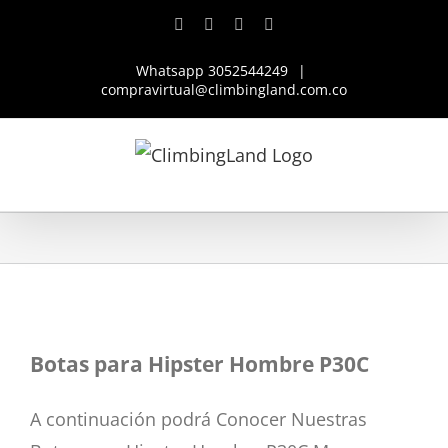
Saltar
Facebook
Instagram
YouTube
WhatsApp
al
Whatsapp 3052544249
|
contenido
compravirtual@climbingland.com.co
Botas para Hipster Hombre P30C
A continuación podrá Conocer Nuestras