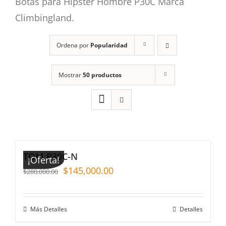
Botas para Hipster Hombre P30C Marca
Climbingland.
Ordena por
Popularidad
Mostrar
50 productos
TOM P30C-N
¡Oferta!
$
145,000.00
$
280,000.00
Más Detalles
Detalles