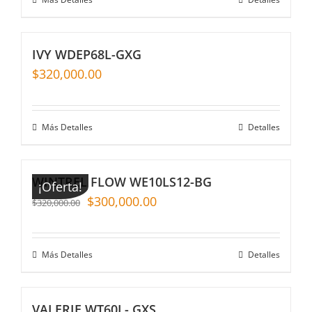
IVY WDEP68L-GXG
$
320,000.00
Más Detalles
Detalles
WINTREL FLOW WE10LS12-BG
¡Oferta!
$
300,000.00
$
320,000.00
Más Detalles
Detalles
VALERIE WT60L- GXS