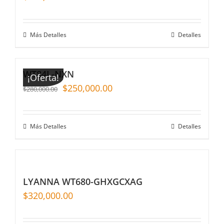
Más Detalles
Detalles
WT84L-NXN
¡Oferta!
$
250,000.00
$
280,000.00
Más Detalles
Detalles
LYANNA WT680-GHXGCXAG
$
320,000.00