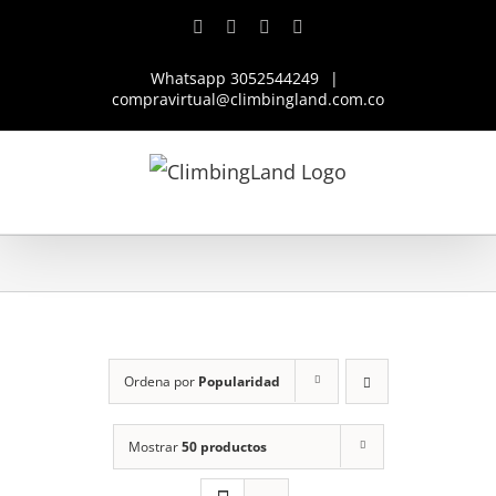
Saltar
Facebook
Instagram
YouTube
WhatsApp
al
Whatsapp 3052544249
|
contenido
compravirtual@climbingland.com.co
Ordena por
Popularidad
Mostrar
50 productos