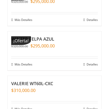
$
295,000.00
$
320,000.00
Más Detalles
Detalles
WINTER FELPA AZUL
¡Oferta!
$
295,000.00
$
320,000.00
Más Detalles
Detalles
VALERIE WT60L-CXC
$
310,000.00
Más Detalles
Detalles