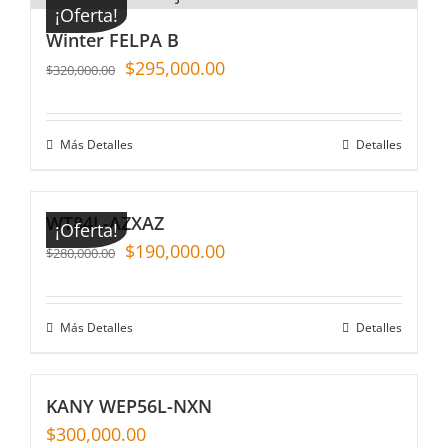
¡Oferta!
Winter FELPA B
$
295,000.00
$
320,000.00
Más Detalles
Detalles
WT84L-AZXAZ
¡Oferta!
$
190,000.00
$
280,000.00
Más Detalles
Detalles
KANY WEP56L-NXN
$
300,000.00