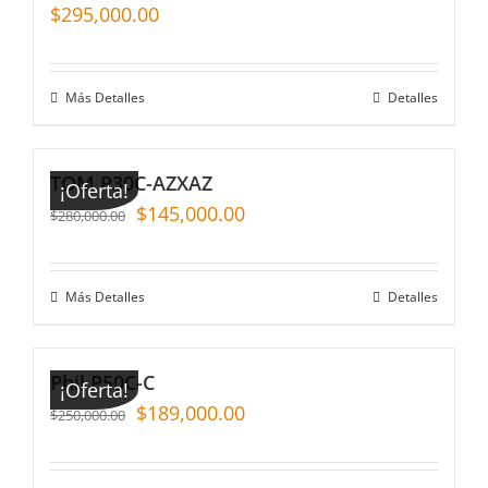
$
295,000.00
Más Detalles
Detalles
TOM P30C-AZXAZ
¡Oferta!
$
145,000.00
$
280,000.00
Más Detalles
Detalles
Phil P50C-C
¡Oferta!
$
189,000.00
$
250,000.00