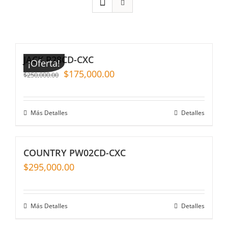
JACK P28CD-CXC
¡Oferta!
$
175,000.00
$
250,000.00
Más Detalles
Detalles
COUNTRY PW02CD-CXC
$
295,000.00
Más Detalles
Detalles