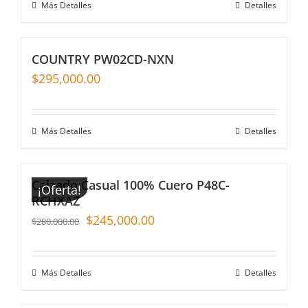
Más Detalles
Detalles
COUNTRY PW02CD-NXN
$
295,000.00
Más Detalles
Detalles
Calzado Casual 100% Cuero P48C-
¡Oferta!
RCHXAZ
$
245,000.00
$
280,000.00
Más Detalles
Detalles