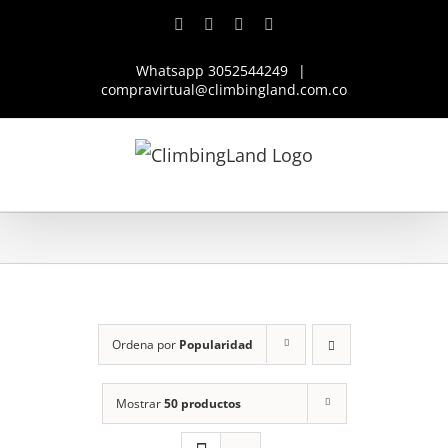
Saltar
Facebook
Instagram
YouTube
WhatsApp
al
Whatsapp 3052544249
|
contenido
compravirtual@climbingland.com.co
Ordena por
Popularidad
Mostrar
50 productos