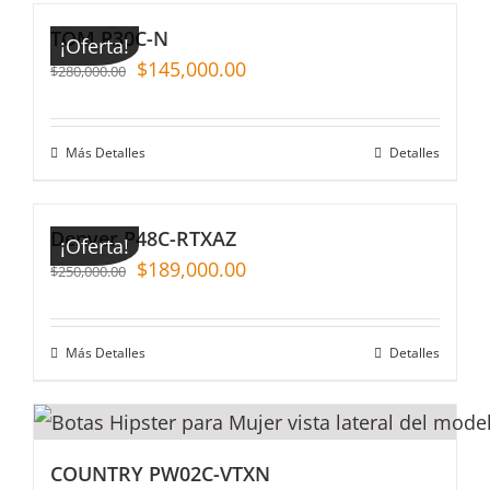
TOM P30C-N
¡Oferta!
$
145,000.00
$
280,000.00
Más Detalles
Detalles
Denver P48C-RTXAZ
¡Oferta!
$
189,000.00
$
250,000.00
Más Detalles
Detalles
COUNTRY PW02C-VTXN