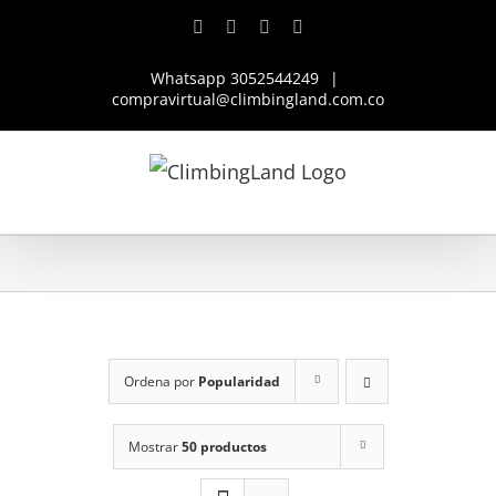
Saltar
Facebook
Instagram
YouTube
WhatsApp
al
Whatsapp 3052544249
|
contenido
compravirtual@climbingland.com.co
Ordena por
Popularidad
Mostrar
50 productos